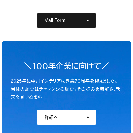
Mail Form
＼
1
00年企業に向けて／
2025年に中川インテリアは創業70周年を迎えました。
当社の歴史はチャレンジの歴史。その歩みを紐解き、未
来を見つめます。
詳細へ