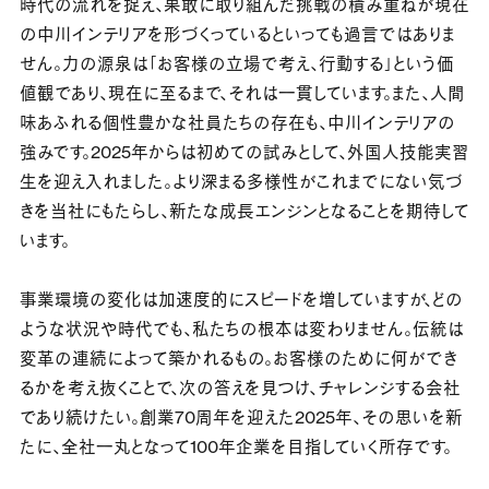
時代の流れを捉え、果敢に取り組んだ挑戦の積み重ねが現在
の中川インテリアを形づくっているといっても過言ではありま
せん。力の源泉は「お客様の立場で考え、行動する」という価
値観であり、現在に至るまで、それは一貫しています。また、人間
味あふれる個性豊かな社員たちの存在も、中川インテリアの
強みです。2025年からは初めての試みとして、外国人技能実習
生を迎え入れました。より深まる多様性がこれまでにない気づ
きを当社にもたらし、新たな成長エンジンとなることを期待して
います。
事業環境の変化は加速度的にスピードを増していますが、どの
ような状況や時代でも、私たちの根本は変わりません。伝統は
変革の連続によって築かれるもの。お客様のために何ができ
るかを考え抜くことで、次の答えを見つけ、チャレンジする会社
であり続けたい。創業70周年を迎えた2025年、その思いを新
たに、全社一丸となって100年企業を目指していく所存です。