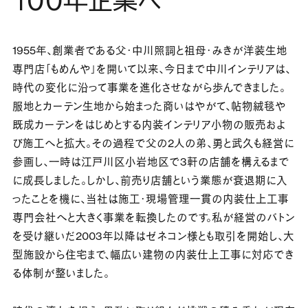
1
00年企業へ
1955年、創業者である父・中川照詞と祖母・みきが洋装生地
専門店「もめんや」を開いて以来、今日まで中川インテリアは、
時代の変化に沿って事業を進化させながら歩んできました。
服地とカーテン生地から始まった商いはやがて、帖物絨毯や
既成カーテンをはじめとする内装インテリア小物の販売およ
び施工へと拡大。その過程で父の2人の弟、勇と武久も経営に
参画し、一時は江戸川区小岩地区で3軒の店舗を構えるまで
に成長しました。しかし、前売り店舗という業態が衰退期に入
ったことを機に、当社は施工・現場管理一貫の内装仕上工事
専門会社へと大きく事業を転換したのです。私が経営のバトン
を受け継いだ2003年以降はゼネコン様とも取引を開始し、大
型施設から住宅まで、幅広い建物の内装仕上工事に対応でき
る体制が整いました。