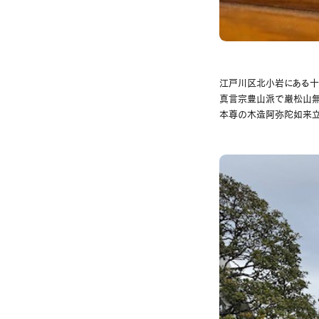
江戸川区北小岩にある十
真言宗豊山派で巌松山無量
本尊の木造阿弥陀如来立