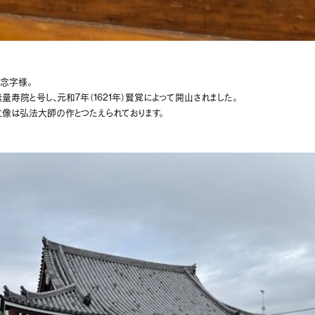
念字様。
寿院と号し、元和7年（1621年）賢覚によって開山されました。
像は弘法大師の作とつたえられております。